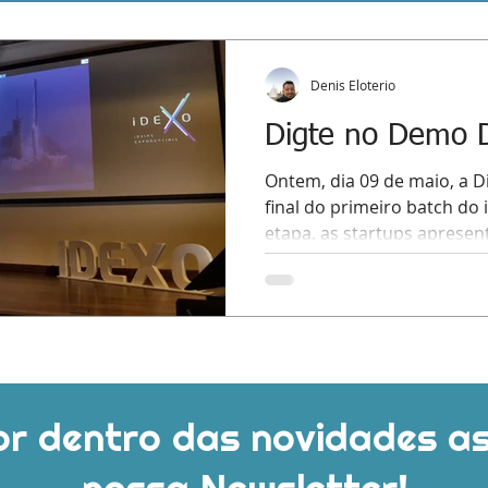
Denis Eloterio
Digte no Demo 
Ontem, dia 09 de maio, a D
final do primeiro batch do
etapa, as startups apresent
or dentro das novidades a