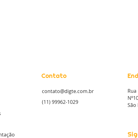
Contato
End
Rua 
contato@digte.com.br
Nº10
(11) 99962-1029
São 
s
Sig
tação