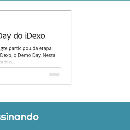
Day do iDexo
igte participou da etapa
 iDexo, o Demo Day. Nesta
am o...
ssinando