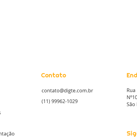
Contato
End
Rua 
contato@digte.com.br
Nº10
(11) 99962-1029
São 
s
Sig
tação