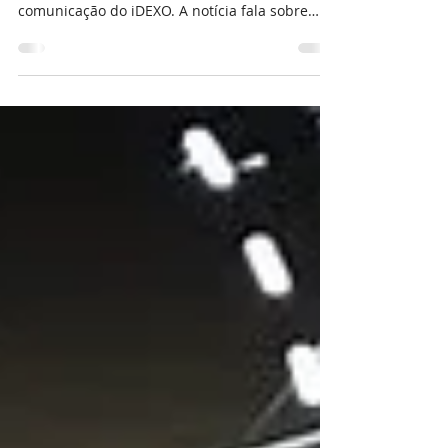
A Digte, membro integrante do primeiro batch
startupX, teve destaque nos canais de
comunicação do iDEXO. A notícia fala sobre
nossa...