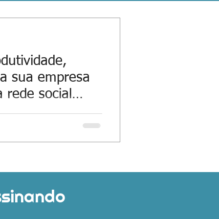
utividade,
 a sua empresa
 rede social
 que passa, mais e mais
o uso de e-mails
m a Harvard, são...
ssinando