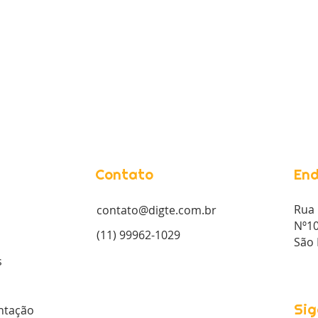
Contato
End
Rua 
contato@digte.com.br
Nº10
(11) 99962-1029
São 
s
Sig
tação