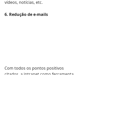
vídeos, notícias, etc.
6. Redução de e-mails
Com todos os pontos positivos 
citados, a intranet como ferramenta 
de comunicação Interna também 
contribui com a redução de e-mails, 
não sena necessário mandar tantos 
e-mails como antes, facilitando a 
vida de muitas áreas, como RH e 
Financeiro.