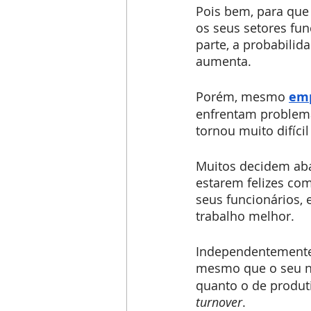
Pois bem, para que
os seus setores fu
parte, a probabili
aumenta.
Porém, mesmo 
emp
enfrentam problema
tornou muito difíc
Muitos decidem aba
estarem felizes co
seus funcionários,
trabalho melhor.
Independentemente 
mesmo que o seu ne
quanto o de produt
turnover
.