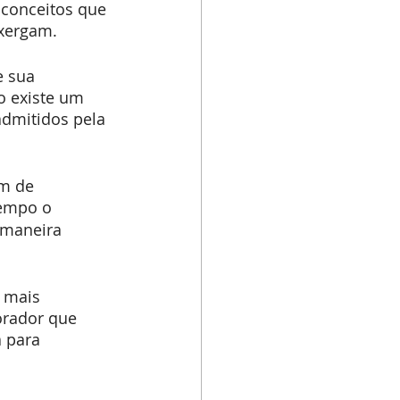
 conceitos que 
nxergam.
e sua 
o existe um 
dmitidos pela 
m de 
tempo o 
 maneira 
 mais 
orador que 
 para 