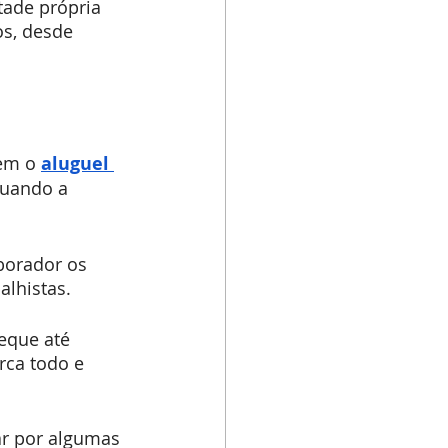
tade própria 
s, desde 
em o 
aluguel 
quando a 
borador os 
alhistas.
eque até 
rca todo e 
r por algumas 