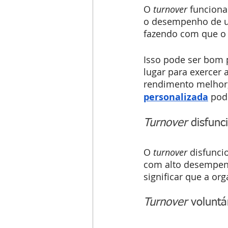
O 
turnover
 funcion
o desempenho de um
fazendo com que o 
Isso pode ser bom 
lugar para exercer
rendimento melhor, 
personalizada
 pod
Turnover
 disfunc
O 
turnover
 disfunci
com alto desempenh
significar que a or
Turnover
 voluntá