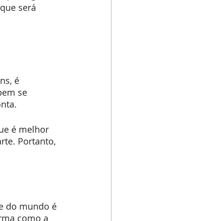
 que será 
ns, é 
bem se 
nta.
ue é melhor 
te. Portanto, 
 e do mundo é 
orma como a 