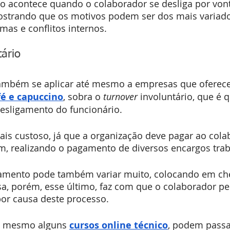
io acontece quando o colaborador se desliga por von
strando que os motivos podem ser dos mais variado
mas e conflitos internos. 
tário
também se aplicar até mesmo a empresas que oferec
é e capuccino
, sobra o 
turnover
 involuntário, que é 
desligamento do funcionário.
is custoso, já que a organização deve pagar ao cola
êm, realizando o pagamento de diversos encargos trab
amento pode também variar muito, colocando em ch
a, porém, esse último, faz com que o colaborador pe
por causa deste processo.
, mesmo alguns 
cursos online técnico
, podem passa