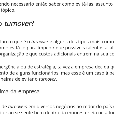
endo necessário então saber como evitá-las, assunto
tópico.
o 
turnover
?
claro o que é o
 turnover
 e alguns dos tipos mais comu
omo evitá-lo para impedir que possíveis talentos aca
organização e que custos adicionais entrem na sua co
ergência ou de estratégia, talvez a empresa decida q
ento de alguns funcionários, mas esse é um caso à par
eiras de evitar o
 turnover
.
clima da empresa
 de 
turnovers
 em diversos negócios ao redor do país
io não se sente bem dentro da empresa, seja pela f