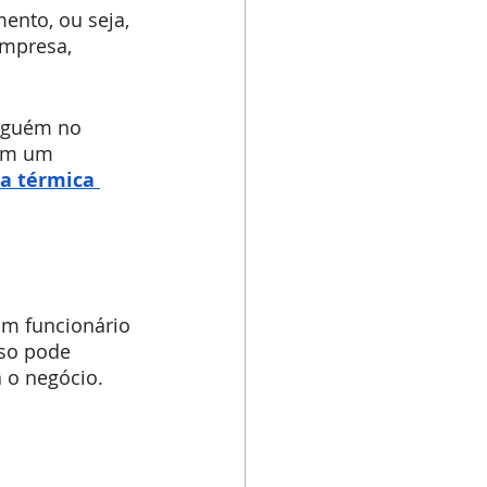
nto, ou seja, 
mpresa, 
lguém no 
com um 
a térmica 
um funcionário 
so pode 
a o negócio.