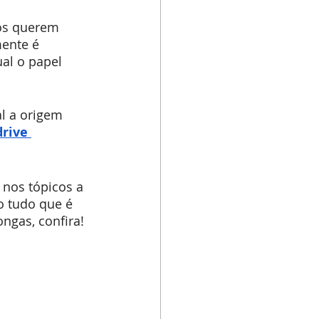
ios querem 
mente é 
al o papel 
l a origem 
rive 
nos tópicos a 
o tudo que é 
ngas, confira!