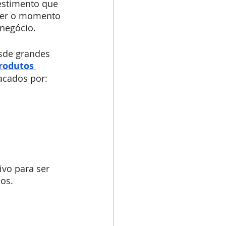
estimento que 
 ser o momento 
 negócio.
esde grandes 
rodutos 
acados por:
vo para ser 
os.