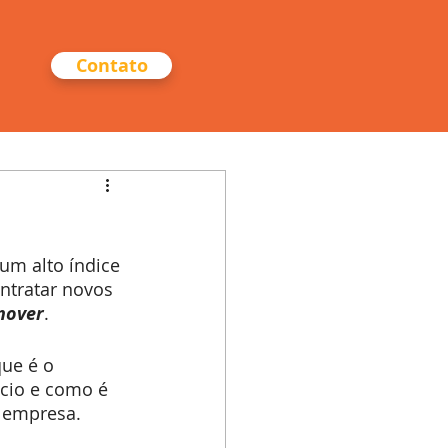
Contato
um alto índice 
ntratar novos 
nover
.
ue é o 
cio e como é 
a empresa.