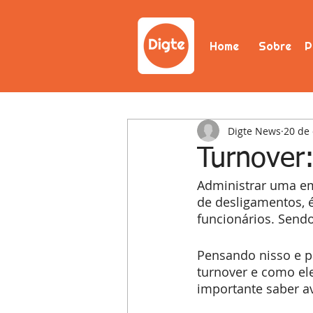
Home
Sobre
P
Digte News
20 de 
Turnover
Administrar uma em
de desligamentos, é
funcionários. Send
Pensando nisso e pa
turnover e como el
importante saber a