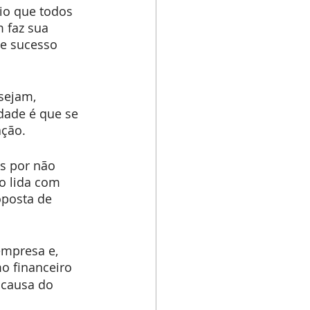
io que todos 
 faz sua 
e sucesso 
sejam, 
dade é que se 
ação.
s por não 
o lida com 
posta de 
empresa e, 
mo financeiro 
 causa do